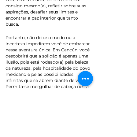
consigo mesmo(a), refletir sobre suas 
aspirações, desafiar seus limites e 
encontrar a paz interior que tanto 
busca.
Portanto, não deixe o medo ou a 
incerteza impedirem você de embarcar 
nessa aventura única. Em Cancún, você 
descobrirá que a solidão é apenas uma 
ilusão, pois está rodeado(a) pela beleza 
da natureza, pela hospitalidade do povo 
mexicano e pelas possibilidades 
infinitas que se abrem diante de você. 
Permita-se mergulhar de cabeça nesta 
jornada de autoconhecimento e 
liberdade, e prepare-se para viver 
momentos que ficarão gravados em 
sua memória para sempre. Me, myself 
and Cancún: uma experiência única que 
você jamais esquecerá.