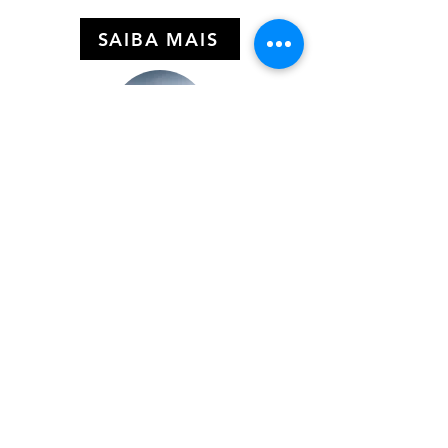
SAIBA MAIS
Express
Imagina poder conhecer o mar do
Caribe fazendo um passeio de curta
duração. É possível com essas
opções...
SAIBA MAIS