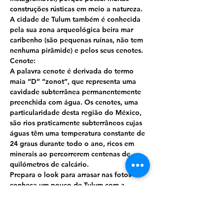
construções rústicas em meio a natureza.
A cidade de Tulum também é conhecida 
pela sua zona arqueológica beira mar 
caribenho (são pequenas ruínas, não tem 
nenhuma pirâmide) e pelos seus cenotes.
Cenote:
A palavra cenote é derivada do termo 
maia “D” “zonot”, que representa uma 
cavidade subterrânea permanentemente 
preenchida com água. Os cenotes, uma 
particularidade desta região do México, 
são rios praticamente subterrâneos cujas 
águas têm uma temperatura constante de 
24 graus durante todo o ano, ricos em 
minerais ao percorrerem centenas de 
quilómetros de calcário.
Prepara o look para arrasar nas fotos e 
conheça um pouco de Tulum com a 
agência de passeios, 
uma carioca em 
Cancún!!!
O passeio começa com o transporte 