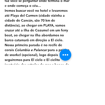
faz você se perguntar onde termina o mar 
e onde começa o céu…
Iremos buscar você no hotel e levaremos 
até Playa del Carmen (cidade vizinha a 
cidade de Cancún, são 70 km de 
distância), ao chegar em PLAYA, vamos 
cruzar até a ilha de Cozumel em um ferry 
boat, ao chegar na ilha abordamos no 
barco catamarã em direção a El cielo.
Nossa primeira parada é no recife de 
corais 
Columbia e Palancar 
para a prática 
de snorkel (opcional), logo depois 
seguiremos para El cielo e El cielito 
(santuário das estrelas do mar e banco de 
areia) onde podemos nos refrescar nas 
águas calma e quentinhas desse paraíso.
Depois seguimos em direção ao clube de 
praia
 PLAYA…
Mostrar mais